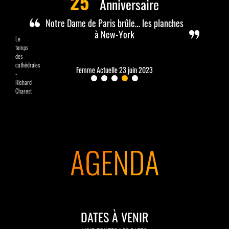
25
Anniversaire
Notre Dame de Paris semble plus moderne
Notre Dame de Paris brûle… les planches
Global Hit Finally lands in
Toujours aussi
Un succès
et puissante que jamais
à New-York
Le
intemporel
New York
Belle
temps
des
cathédrales
Femme Actuelle 23 juin 2023
Diverto 24 juin 2023
-
Richard
The New York Times 12/07/2022
Gala 23/11/2016
Le Parisien
Charest
26/11/2016
AGENDA
DATES À VENIR