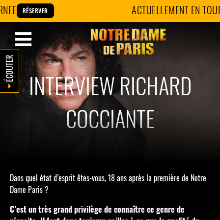
Panneau de gestion des cookies
NEE
ACTUELLEMENT EN TOUR
RÉSERVER
ÉCOUTER
INTERVIEW RICHARD
COCCIANTE
Dans quel état d’esprit êtes-vous, 18 ans après la première de Notre
Dame Paris ?
C’est un très grand privilège de connaître ce genre de