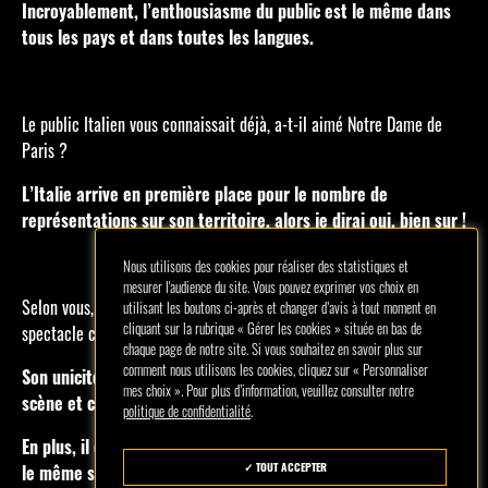
Incroyablement, l’enthousiasme du public est le même dans
tous les pays et dans toutes les langues.
Le public Italien vous connaissait déjà, a-t-il aimé Notre Dame de
Paris ?
L’Italie arrive en première place pour le nombre de
représentations sur son territoire, alors je dirai oui, bien sur !
Nous utilisons des cookies pour réaliser des statistiques et
mesurer l'audience du site. Vous pouvez exprimer vos choix en
Selon vous, qu’est ce qui a fait de « Notre Dame de Paris » un
utilisant les boutons ci-après et changer d’avis à tout moment en
cliquant sur la rubrique « Gérer les cookies » située en bas de
spectacle culte ?
chaque page de notre site. Si vous souhaitez en savoir plus sur
comment nous utilisons les cookies, cliquez sur « Personnaliser
Son unicité dans tous les domaines, entre écriture, mise en
mes choix ». Pour plus d’information, veuillez consulter notre
scène et chorégraphie, qui a fait naître un nouveau genre.
politique de confidentialité
.
En plus, il est rare de voir des générations différentes aimer
TOUT ACCEPTER
le même spectacle, c’est ce qui se passe partout dans toutes